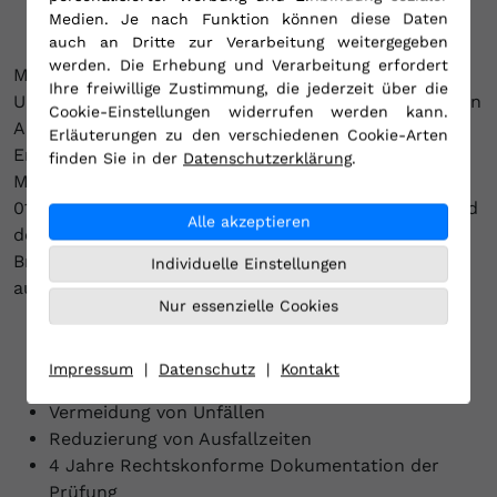
Medien. Je nach Funktion können diese Daten
auch an Dritte zur Verarbeitung weitergegeben
werden. Die Erhebung und Verarbeitung erfordert
Mit einem individuellen, detaillierten auf Ihr
Ihre freiwillige Zustimmung, die jederzeit über die
Unternehmen abgestimmten Prüfkonzept werden von
Cookie-Einstellungen widerrufen werden kann.
Anfang an alle wichtigen Aspekte der
Erläuterungen zu den verschiedenen Cookie-Arten
Erstinbetriebnahme Ihrer elektrischen Anlagen und
finden Sie in der
Datenschutzerklärung
.
Maschinen, nach DGUV Vorschrift 3 und DIN VDE
0100-600 / DIN EN 60204-1 (VDE 0113) vereinbart und
Alle akzeptieren
dokumentiert. Unsere hervorragende
Branchenexpertise und Metadatenanalyse wird sich
Individuelle Einstellungen
auch auf Ihre Unternehmung positiv auswirken.
Nur essenzielle Cookies
vorbeugender Arbeitsschutz im Umgang mit
Impressum
|
Datenschutz
|
Kontakt
elektrischen Geräten
Vermeidung von Unfällen
Reduzierung von Ausfallzeiten
4 Jahre Rechtskonforme Dokumentation der
Prüfung