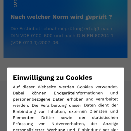
Nach welcher Norm wird geprüft ?
Die Erstinbetriebnahmeprüfung erfolgt nach
DIN VDE 0100-600 und nach DIN EN 60204-1
(VDE 0113-1):2007-06.
Einwilligung zu Cookies
Auf dieser Webseite werden Cookies verwendet.
Dabei können Endgeräteinformationen und
personenbezogene Daten erhoben und verarbeitet
werden. Die Verarbeitung dieser Daten dient der
Ihr Mehrwert durch eine
Einbindung von Inhalten, externen Diensten und
Elementen Dritter sowie der statistischen
Prüfung mit Uns
Erfassung von Nutzerverhalten, der Anzeige
personalisierter Werbung und Einbindung sozialer